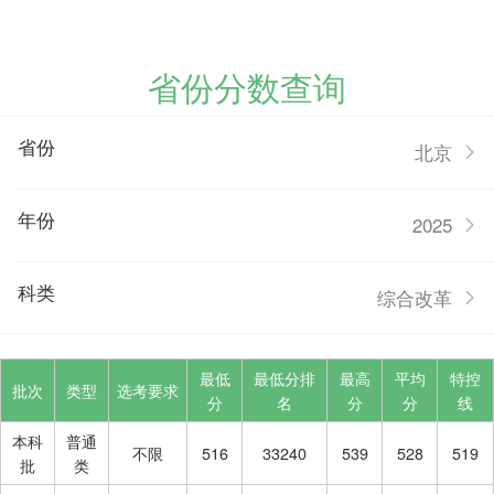
省份分数查询
省份
北京
年份
2025
科类
综合改革
最低
最低分排
最高
平均
特控
批次
类型
选考要求
分
名
分
分
线
本科
普通
不限
516
33240
539
528
519
批
类